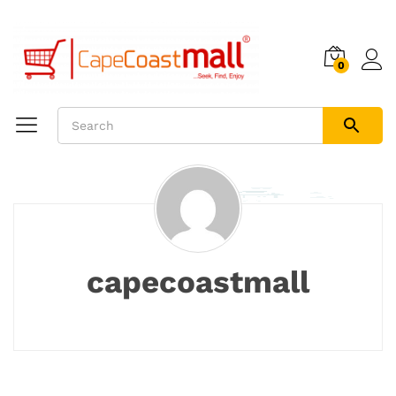
0
capecoastmall